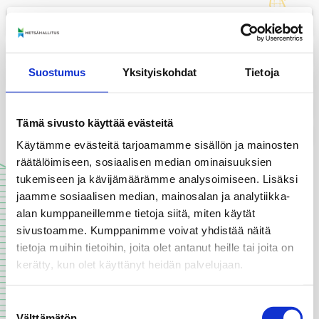
menu
+
Suostumus
Yksityiskohdat
Tietoja
−
layers
Tämä sivusto käyttää evästeitä
print
Käytämme evästeitä tarjoamamme sisällön ja mainosten
räätälöimiseen, sosiaalisen median ominaisuuksien
tukemiseen ja kävijämäärämme analysoimiseen. Lisäksi
jaamme sosiaalisen median, mainosalan ja analytiikka-
alan kumppaneillemme tietoja siitä, miten käytät
sivustoamme. Kumppanimme voivat yhdistää näitä
tietoja muihin tietoihin, joita olet antanut heille tai joita on
kerätty, kun olet käyttänyt heidän palvelujaan.
Suostumuksen
Välttämätön