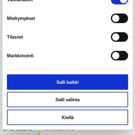
valinta
Mieltymykset
Tilastot
Markkinointi
Salli kaikki
Salli valinta
Kiellä
100 m
my_location
6875690, 314090