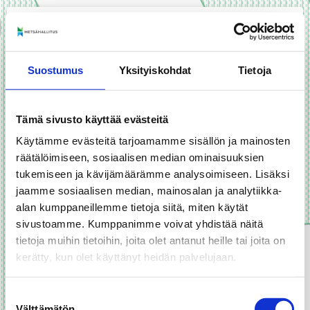
menu
+
Suostumus
Yksityiskohdat
Tietoja
−
layers
Tämä sivusto käyttää evästeitä
print
Käytämme evästeitä tarjoamamme sisällön ja mainosten
räätälöimiseen, sosiaalisen median ominaisuuksien
tukemiseen ja kävijämäärämme analysoimiseen. Lisäksi
jaamme sosiaalisen median, mainosalan ja analytiikka-
alan kumppaneillemme tietoja siitä, miten käytät
sivustoamme. Kumppanimme voivat yhdistää näitä
tietoja muihin tietoihin, joita olet antanut heille tai joita on
kerätty, kun olet käyttänyt heidän palvelujaan.
Suostumuksen
Välttämätön