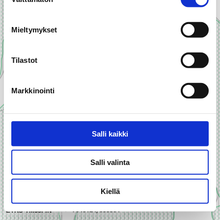
valinta
Mieltymykset
Tilastot
Markkinointi
Salli kaikki
Salli valinta
Kiellä
100 m
my_location
7045124, 555364