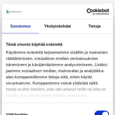
menu
+
Suostumus
Yksityiskohdat
Tietoja
−
layers
Tämä sivusto käyttää evästeitä
print
Käytämme evästeitä tarjoamamme sisällön ja mainosten
räätälöimiseen, sosiaalisen median ominaisuuksien
tukemiseen ja kävijämäärämme analysoimiseen. Lisäksi
jaamme sosiaalisen median, mainosalan ja analytiikka-
alan kumppaneillemme tietoja siitä, miten käytät
sivustoamme. Kumppanimme voivat yhdistää näitä
tietoja muihin tietoihin, joita olet antanut heille tai joita on
kerätty, kun olet käyttänyt heidän palvelujaan.
Suostumuksen
Välttämätön