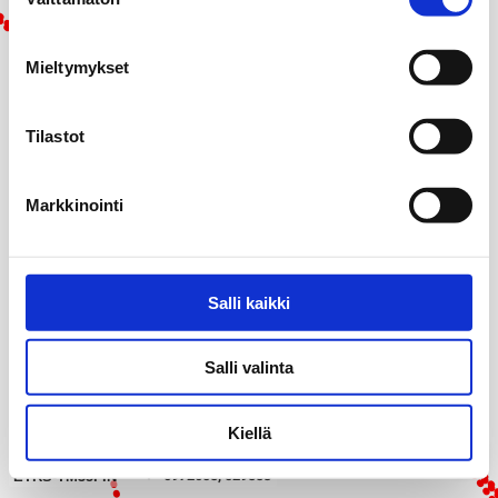
valinta
Mieltymykset
Tilastot
Markkinointi
Salli kaikki
Salli valinta
Kiellä
50 m
my_location
6972658, 529883