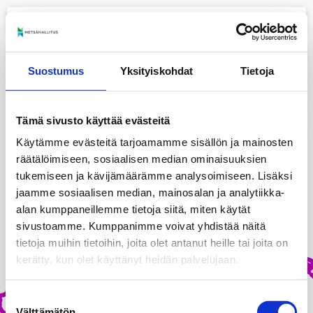
menu
+
Suostumus
Yksityiskohdat
Tietoja
−
layers
Tämä sivusto käyttää evästeitä
print
Käytämme evästeitä tarjoamamme sisällön ja mainosten
räätälöimiseen, sosiaalisen median ominaisuuksien
tukemiseen ja kävijämäärämme analysoimiseen. Lisäksi
jaamme sosiaalisen median, mainosalan ja analytiikka-
alan kumppaneillemme tietoja siitä, miten käytät
sivustoamme. Kumppanimme voivat yhdistää näitä
tietoja muihin tietoihin, joita olet antanut heille tai joita on
kerätty, kun olet käyttänyt heidän palvelujaan.
Suostumuksen
Välttämätön