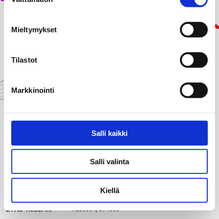
valinta
Mieltymykset
Tilastot
Markkinointi
Salli kaikki
Salli valinta
Kiellä
1000 m
my_location
7255304, 594605