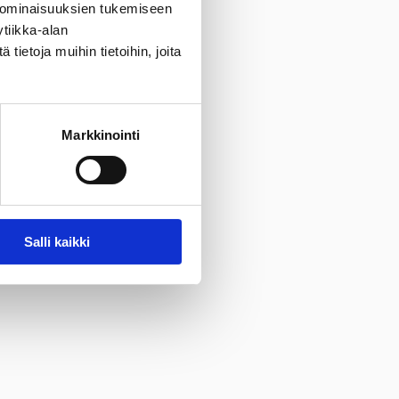
 ominaisuuksien tukemiseen
tiikka-alan
ietoja muihin tietoihin, joita
Markkinointi
Salli kaikki