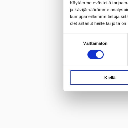
Käytämme evästeitä tarjoama
ja kävijämäärämme analysoim
kumppaneillemme tietoja siitä
olet antanut heille tai joita o
Suostumuksen
Välttämätön
valinta
Kiellä