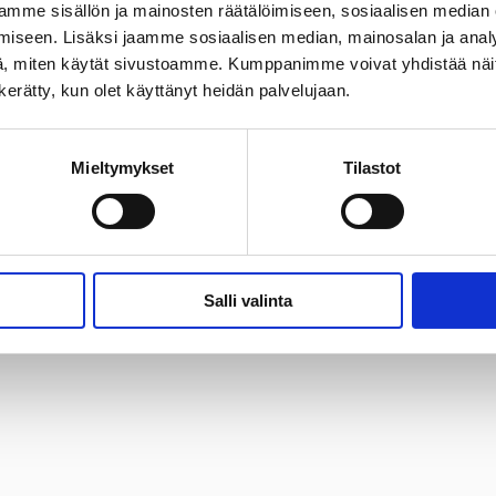
mme sisällön ja mainosten räätälöimiseen, sosiaalisen median
iseen. Lisäksi jaamme sosiaalisen median, mainosalan ja analy
, miten käytät sivustoamme. Kumppanimme voivat yhdistää näitä t
n kerätty, kun olet käyttänyt heidän palvelujaan.
Mieltymykset
Tilastot
Salli valinta