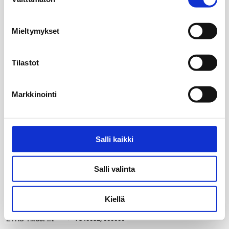
valinta
Mieltymykset
Tilastot
Markkinointi
Salli kaikki
Salli valinta
Kiellä
20 km
my_location
7340032, 500000