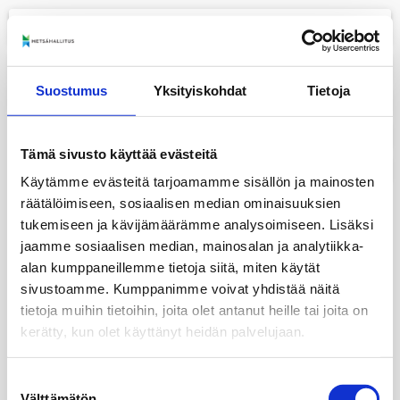
menu
+
Suostumus
Yksityiskohdat
Tietoja
−
layers
Tämä sivusto käyttää evästeitä
print
Käytämme evästeitä tarjoamamme sisällön ja mainosten
räätälöimiseen, sosiaalisen median ominaisuuksien
tukemiseen ja kävijämäärämme analysoimiseen. Lisäksi
jaamme sosiaalisen median, mainosalan ja analytiikka-
alan kumppaneillemme tietoja siitä, miten käytät
sivustoamme. Kumppanimme voivat yhdistää näitä
tietoja muihin tietoihin, joita olet antanut heille tai joita on
kerätty, kun olet käyttänyt heidän palvelujaan.
Suostumuksen
Välttämätön