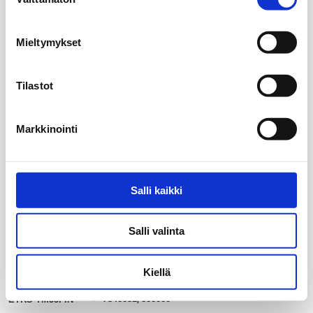
valinta
Mieltymykset
Tilastot
Markkinointi
Salli kaikki
Salli valinta
Kiellä
20 km
my_location
7340032, 500000