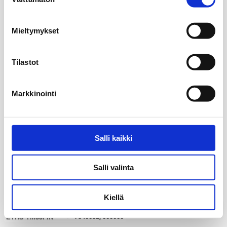
valinta
Mieltymykset
Tilastot
Markkinointi
Salli kaikki
Salli valinta
Kiellä
20 km
my_location
7340032, 500000