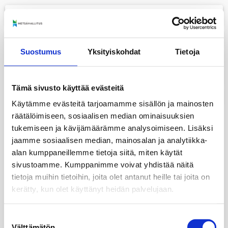
menu
+
Suostumus
Yksityiskohdat
Tietoja
−
layers
Tämä sivusto käyttää evästeitä
print
Käytämme evästeitä tarjoamamme sisällön ja mainosten
räätälöimiseen, sosiaalisen median ominaisuuksien
tukemiseen ja kävijämäärämme analysoimiseen. Lisäksi
jaamme sosiaalisen median, mainosalan ja analytiikka-
alan kumppaneillemme tietoja siitä, miten käytät
sivustoamme. Kumppanimme voivat yhdistää näitä
tietoja muihin tietoihin, joita olet antanut heille tai joita on
kerätty, kun olet käyttänyt heidän palvelujaan.
Suostumuksen
Välttämätön