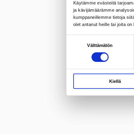
Käytämme evästeitä tarjoama
ja kävijämäärämme analysoim
kumppaneillemme tietoja siitä
olet antanut heille tai joita o
Suostumuksen
Välttämätön
valinta
Kiellä