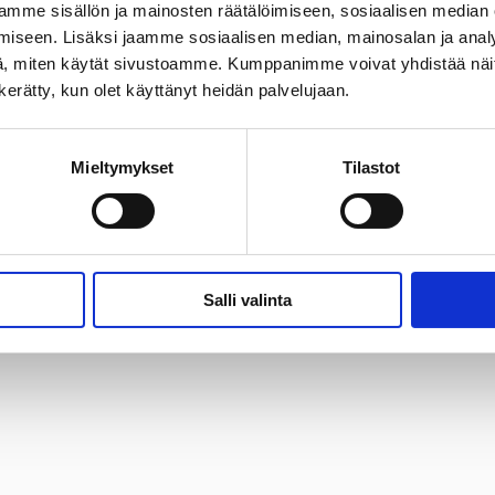
mme sisällön ja mainosten räätälöimiseen, sosiaalisen median
iseen. Lisäksi jaamme sosiaalisen median, mainosalan ja analy
, miten käytät sivustoamme. Kumppanimme voivat yhdistää näitä t
n kerätty, kun olet käyttänyt heidän palvelujaan.
Mieltymykset
Tilastot
Salli valinta