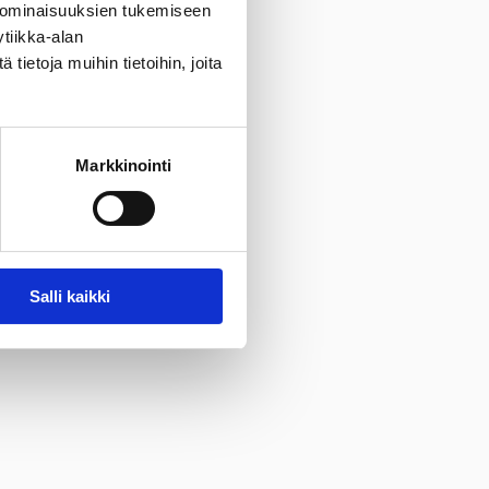
 ominaisuuksien tukemiseen
tiikka-alan
ietoja muihin tietoihin, joita
Markkinointi
Salli kaikki