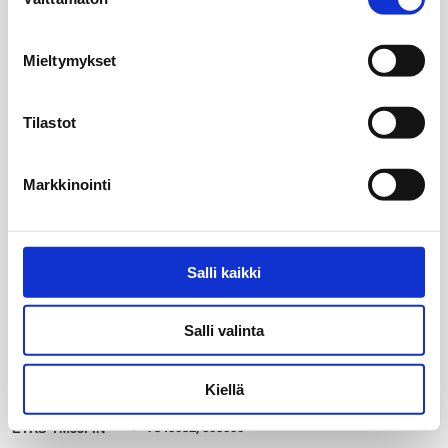
valinta
Mieltymykset
Tilastot
Markkinointi
Salli kaikki
Salli valinta
Kiellä
20 km
my_location
7340032, 500000