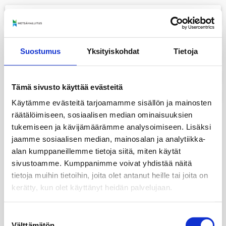
menu
+
Suostumus
Yksityiskohdat
Tietoja
−
layers
Tämä sivusto käyttää evästeitä
print
Käytämme evästeitä tarjoamamme sisällön ja mainosten
räätälöimiseen, sosiaalisen median ominaisuuksien
tukemiseen ja kävijämäärämme analysoimiseen. Lisäksi
jaamme sosiaalisen median, mainosalan ja analytiikka-
alan kumppaneillemme tietoja siitä, miten käytät
sivustoamme. Kumppanimme voivat yhdistää näitä
tietoja muihin tietoihin, joita olet antanut heille tai joita on
kerätty, kun olet käyttänyt heidän palvelujaan.
Suostumuksen
Välttämätön