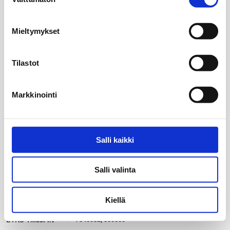
valinta
Mieltymykset
Tilastot
Markkinointi
Salli kaikki
Salli valinta
Kiellä
20 km
my_location
7340032, 500000