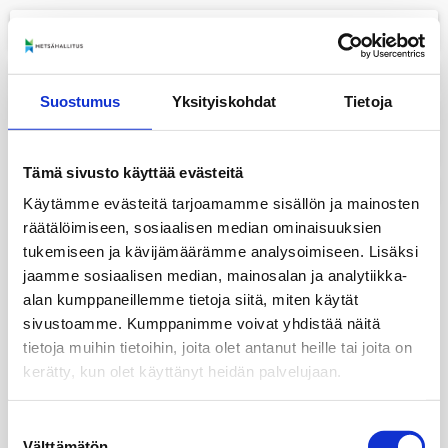
menu
+
Suostumus
Yksityiskohdat
Tietoja
−
layers
Tämä sivusto käyttää evästeitä
print
Käytämme evästeitä tarjoamamme sisällön ja mainosten
räätälöimiseen, sosiaalisen median ominaisuuksien
tukemiseen ja kävijämäärämme analysoimiseen. Lisäksi
jaamme sosiaalisen median, mainosalan ja analytiikka-
alan kumppaneillemme tietoja siitä, miten käytät
sivustoamme. Kumppanimme voivat yhdistää näitä
tietoja muihin tietoihin, joita olet antanut heille tai joita on
kerätty, kun olet käyttänyt heidän palvelujaan.
Suostumuksen
Välttämätön