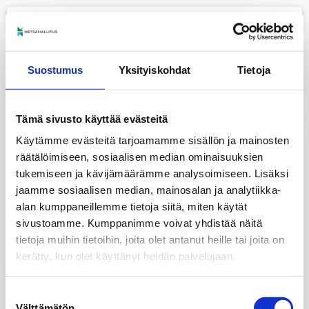
menu
+
Suostumus
Yksityiskohdat
Tietoja
−
layers
Tämä sivusto käyttää evästeitä
print
Käytämme evästeitä tarjoamamme sisällön ja mainosten
räätälöimiseen, sosiaalisen median ominaisuuksien
tukemiseen ja kävijämäärämme analysoimiseen. Lisäksi
jaamme sosiaalisen median, mainosalan ja analytiikka-
alan kumppaneillemme tietoja siitä, miten käytät
sivustoamme. Kumppanimme voivat yhdistää näitä
tietoja muihin tietoihin, joita olet antanut heille tai joita on
kerätty, kun olet käyttänyt heidän palvelujaan.
Suostumuksen
Välttämätön