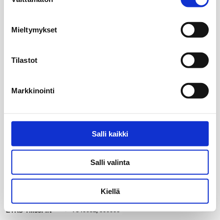
valinta
Mieltymykset
Tilastot
Markkinointi
Salli kaikki
Salli valinta
Kiellä
20 km
my_location
7340032, 500000