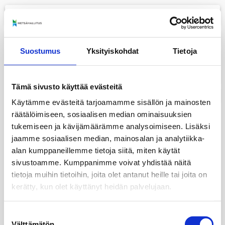
menu
+
Suostumus
Yksityiskohdat
Tietoja
−
layers
Tämä sivusto käyttää evästeitä
print
Käytämme evästeitä tarjoamamme sisällön ja mainosten
räätälöimiseen, sosiaalisen median ominaisuuksien
tukemiseen ja kävijämäärämme analysoimiseen. Lisäksi
jaamme sosiaalisen median, mainosalan ja analytiikka-
alan kumppaneillemme tietoja siitä, miten käytät
sivustoamme. Kumppanimme voivat yhdistää näitä
tietoja muihin tietoihin, joita olet antanut heille tai joita on
kerätty, kun olet käyttänyt heidän palvelujaan.
Suostumuksen
Välttämätön