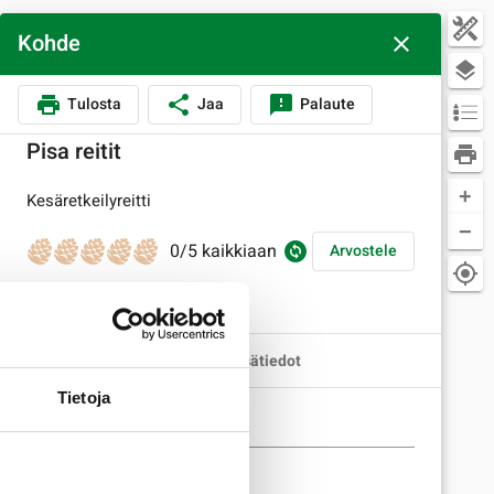
Kohde
close
layers
print
share
feedback
Tulosta
Jaa
Palaute
Pisa reitit
print
+
Kesäretkeilyreitti
−
0/5 kaikkiaan
change_circle
Arvostele
my_location
Lisää kuva
Perustiedot
Lisätiedot
Tietoja
Reittiluokka
Omistaja