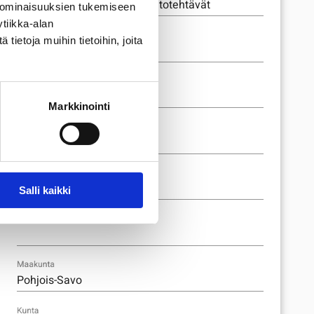
 ominaisuuksien tukemiseen
tiikka-alan
Perustamisvuosi
ietoja muihin tietoihin, joita
Kulkupituus
Markkinointi
Vaativuusluokiteltua (km)
Vaativuusluokiteltua (%)
Salli kaikki
Reitin merkintätapa
Maakunta
Kunta