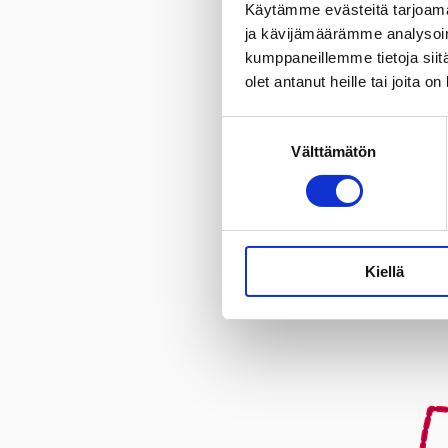
Käytämme evästeitä tarjoama
ja kävijämäärämme analysoim
kumppaneillemme tietoja siitä
olet antanut heille tai joita o
Suostumuksen
Välttämätön
valinta
Kiellä